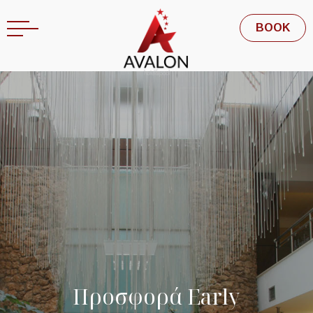
EN
BOOK
Π
ρ
ο
σ
φ
ο
ρ
ά
E
a
r
l
y