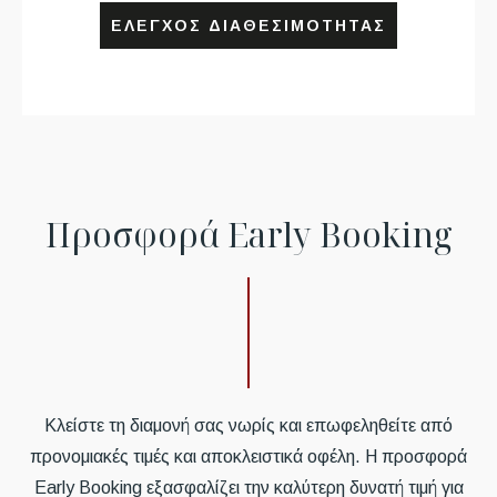
ΈΛΕΓΧΟΣ ΔΙΑΘΕΣΙΜΌΤΗΤΑΣ
Π
ρ
ο
σ
φ
ο
ρ
ά
E
a
r
l
y
B
o
o
k
i
n
g
Κλείστε τη διαμονή σας νωρίς και επωφεληθείτε από
προνομιακές τιμές και αποκλειστικά οφέλη. Η προσφορά
Early Booking εξασφαλίζει την καλύτερη δυνατή τιμή για