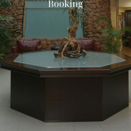
B
o
o
k
i
n
g